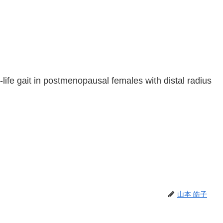
y-life gait in postmenopausal females with distal radius
山本 皓子